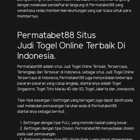
dengan melakukan pendaftaran langsung di Permatabet88 yang
senantiasa selalu memberikan keuntungan yang luar biasa untuk para
membernya.
Permatabet88 Situs
Judi Togel Online Terbaik Di
Indonesia.
Permatabet88 adalah situs Judi Togel Online Terbaik, Terpercaya,
Terlengkap dan Terbesar di Indonesia. sebagai situs Judi Togel Online
Terpercaya di Indonesia, Permatabet88 juga menyediakan beberapa
pasaran-pasaran yang cukup lengkap, diantaranya adalah Togel
Singapore, Togel Toto Macau 4D dan 5D, Togel Jakarta dan Jowopools.
Tipe-tipe pasangan / bettingan yang beragam juga dapat dipilih pada
saat melakukan pemasangan taruhan anda di Permatabet88.
diantaranya sebagai berikut :
1. Bettingan dengan tipe FULL yang memiliki hadiah paling besar.
2. Bettingan dengan tipe Diskon, Permatabet88 menyediakan diskon
pada saat pemasangan.
3. Bettingan dengan tipe BB ( Bolak Balik ) yang dapat dimenangkan