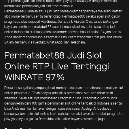
tiap pemain judi slot online dapat berupaya peruntungan dengan memilah
memainkan permainan judi slot tipe manapun.
Permatabet88 adalah situs judi slot online24jam terpercaya melayani daftar
slot online terbaru serta terlengkap. Permatabet88 selaku agen slot gacor
pragmatic play deposit via Gopay, Dana, Link Aja dan Ovo, tanpa potongan
bayaran admin. permatabet88 saat ini muncul selaku salah satu situs judi
online indonesia didukung oleh customer service handal online 24 jam serta
Anda dapat menghubungi Pragmatic Play Permatabet88 situs judi slot online
24jam terbaru via livechat, WhatsApp, dan Telegram.
Permatabet88 Judi Slot
Online RTP Live Tertinggi
WINRATE 97%
Dikala ini sangatlah gampang buat menciptakan dan memainkan permainan slot
online pragmatic. Telah banyak ada situs permainan slot bertebaran di
Internet. Salah satunya merupakan Pragmatic Slot. Pragmatic Slot muncul
dengan lebih dari 100 game permainan slot online terbaik di Indonesia serta
bisa Anda mainkan lumayan dengan satu akun saja. Apalagi Anda dapat
berupaya bermain slot online lebih dahulu memakai akun demo slot pragmatic
play yang nyatanya itu free tidak dikenakan bayaran sepeser juga.